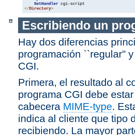
SetHandler
</
Directory
>
Escribiendo un pro
Hay dos diferencias princ
programación ``regular'' 
CGI.
Primera, el resultado al c
programa CGI debe estar
cabecera
MIME-type
. Es
indica al cliente que tipo
recibiendo. La mayor part