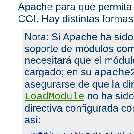
Apache para que permita 
CGI. Hay distintas formas
Nota: Si Apache ha sid
soporte de módulos com
necesitará que el módul
cargado; en su
apache
asegurarse de que la dir
no ha sid
LoadModule
directiva configurada co
así:
LoadModule
cgid_module
 modules
/
mod_cgid
.
so