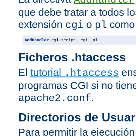
que debe tratar a todos lo
extensión
o
como 
cgi
pl
AddHandler
 cgi-script 
.
cgi 
.
pl
Ficheros .htaccess
El
tutorial
ens
.htaccess
programas CGI si no tien
.
apache2.conf
Directorios de Usuar
Para permitir la ejecuci