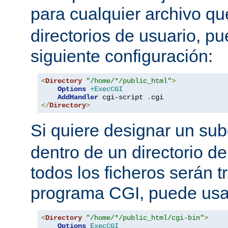
para cualquier archivo q
directorios de usuario, pu
siguiente configuración:
<
Directory
"/home/*/public_html"
>
Options
+ExecCGI
AddHandler
 cgi-script 
.
</
Directory
>
Si quiere designar un sub
dentro de un directorio de
todos los ficheros serán 
programa CGI, puede usar
<
Directory
"/home/*/public_html/cgi-bin"
>
Options
ExecCGI