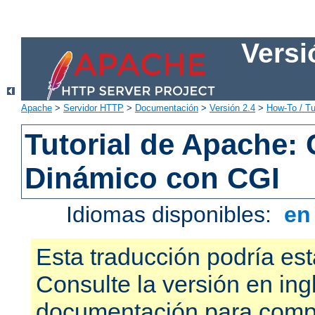
Versi
Apache
>
Servidor HTTP
>
Documentación
>
Versión 2.4
>
How-To / Tu
Tutorial de Apache:
Dinámico con CGI
Idiomas disponibles:
e
Esta traducción podría est
Consulte la versión en ing
documentación para compr