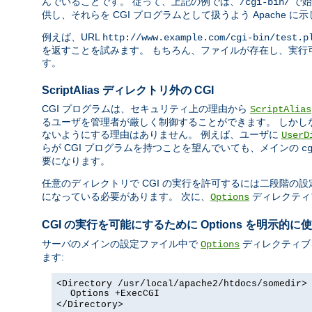
んでいることです。 従って、上記の例では、
で始
/cgi-bin/
供し、それらを CGI プログラムとして扱うよう Apache に
例えば、URL
http://www.example.com/cgi-bin/test.p
を返すことを試みます。 もちろん、ファイルが存在し、実行可
す。
ScriptAlias ディレクトリ外の CGI
CGI プログラムは、セキュリティ上の理由から
ScriptAlias
るユーザを管理者が厳しく制御することができます。 しかし
ないようにする理由はありません。 例えば、ユーザに
UserD
らが CGI プログラムを持つことを望んでいても、メインの
c
要になります。
任意のディレクトリで CGI の実行を許可するには二段階の設
になっている必要があります。 次に、
ディレクティ
Options
CGI の実行を可能にするために Options を明示的に
サーバのメインの設定ファイル中で
ディレクティブ
Options
ます:
<Directory /usr/local/apache2/htdocs/somedir>
Options +ExecCGI
</Directory>