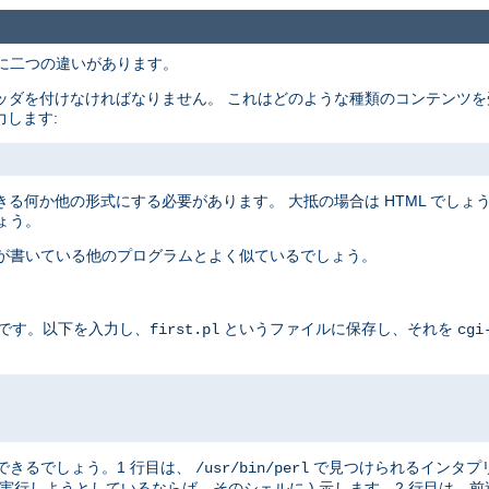
主に二つの違いがあります。
ッダを付けなければなりません。 これはどのような種類のコンテンツを
力します:
る何か他の形式にする必要があります。 大抵の場合は HTML でしょうが
ょう。
たが書いている他のプログラムとよく似ているでしょう。
例です。以下を入力し、
というファイルに保存し、それを
first.pl
cgi
はできるでしょう。1 行目は、
で見つけられるインタプ
/usr/bin/perl
実行しようとしているならば、そのシェルに ) 示します。2 行目は、前述したと