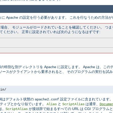
うに Apache の設定を行う必要があります。 これを行なうための方法
ている場合、 モジュールがロードされていることを確認してください。 つ
てください。 正常に設定されていれば次のようになるはずです:
の特別な別ディレクトリを Apache に設定します。 Apache は、
リソースがクライアントから要求されると、 そのプログラムの実行を試
bin/
この例はデフォルト状態の
設定ファイルに含まれています
apache2.conf
ティブとかなり似ています。
と
は通常、
Alias
ScriptAlias
Docume
は、
が接頭辞で始まるすべての URL は CGI プログラ
ScriptAlias