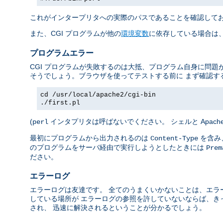
これがインタープリタへの実際のパスであることを確認して
また、CGI プログラムが他の
環境変数
に依存している場合は、
プログラムエラー
CGI プログラムが失敗するのは大抵、プログラム自身に問題
そうでしょう。ブラウザを使ってテストする前に まず確認す
cd /usr/local/apache2/cgi-bin
./first.pl
(
インタプリタは呼ばないでください。 シェルと Apac
perl
最初にプログラムから出力されるのは
を含み、
Content-Type
のプログラムをサーバ経由で実行しようとしたときには
Prem
ださい。
エラーログ
エラーログは友達です。 全てのうまくいかないことは、エラ
している場所が エラーログの参照を許していないならば、き
され、 迅速に解決されるということが分かるでしょう。