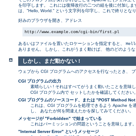
を印字します。 これには復帰改行の二つの組を後に付加します
は、"Hello, World." という文字列を印字し、これで終りとな
好みのブラウザを開き、アドレス
http://www.example.com/cgi-bin/first.pl
あるいはファイルを置いたロケーションを指定すると、
Hell
ありません。 しかし、これがうまく動けば、 他のどのよう
しかし、まだ動かない !
ウェブから CGI プログラムへのアクセスを行なったとき、
CGI プログラムの出力
素晴らしい ! それはすべてがうまく動いたことを意味
CGI プログラム内で セットしたかを確認してください
CGI プログラムのソースコード、または "POST Method Not
これは、CGI プログラムを処理できるよう Apache
し、 あなたが何を間違えたかを探してみてください。
メッセージが "Forbidden" で始まっている
これはパーミッションの問題ということを意味します
"Internal Server Error" というメッセージ