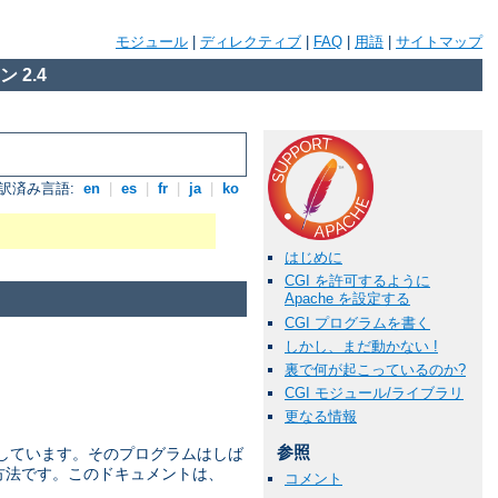
モジュール
|
ディレクティブ
|
FAQ
|
用語
|
サイトマップ
 2.4
訳済み言語:
en
|
es
|
fr
|
ja
|
ko
はじめに
CGI を許可するように
Apache を設定する
CGI プログラムを書く
しかし、まだ動かない !
裏で何が起こっているのか?
CGI モジュール/ライブラリ
更なる情報
参照
を 定義しています。そのプログラムはしば
な方法です。このドキュメントは、
コメント