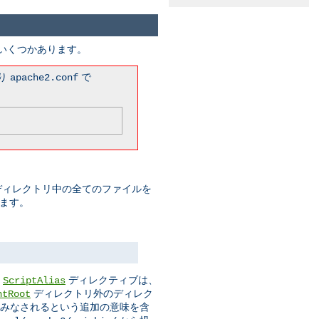
がいくつかあります。
まり
で
apache2.conf
このディレクトリ中の全てのファイルを
みます。
。
ディレクティブは、
ScriptAlias
ディレクトリ外のディレク
ntRoot
ムとみなされるという追加の意味を含