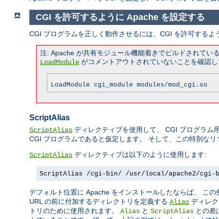
CGI を許可するように Apache を設定する
CGI プログラムを正しく動作させるには、CGI を許可するよ
注: Apache が共有モジュール機能着きでビルドされ
がコメントアウトされていないことを確認し
LoadModule
LoadModule cgi_module modules/mod_cgi.so
ScriptAlias
ディレクティブを使用して、 CGI プログラム用
ScriptAlias
CGI プログラムであると仮定します。 そして、この特別な
ディレクティブは以下のように使用します:
ScriptAlias
ScriptAlias /cgi-bin/ /usr/local/apache2/cgi-
デフォルト位置に Apache をインストールしたならば、 
URL の前に付加するディレクトリを定義する
ディレク
Alias
トリのために使用されます。
と
との差
Alias
ScriptAlias