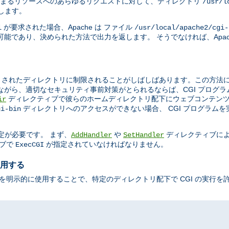
まるリソースへのあらゆるリクエストに対して、ディレクトリ
/usr/l
示します。
が要求された場合、Apache は ファイル
l
/usr/local/apache2/cgi-
能であり、決められた方法で出力を返します。 そうでなければ、Apac
されたディレクトリに制限されることがしばしばあります。この方法によ
ながら、適切なセキュリティ事前対策がとられるならば、CGI プログ
ディレクティブで彼らのホームディレクトリ配下にウェブコンテンツ
ir
ディレクトリへのアクセスができない場合、 CGI プログラム
gi-bin
定が必要です。 まず、
や
ディレクティブに
AddHandler
SetHandler
ブで
が指定されていなければなりません。
ExecCGI
使用する
を明示的に使用することで、特定のディレクトリ配下で CGI の実行を