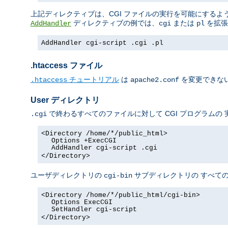
上記ディレクティブは、CGI ファイルの実行を可能にするよう 
ディレクティブの例では、
または
を拡張
AddHandler
cgi
pl
AddHandler cgi-script .cgi .pl
.htaccess ファイル
チュートリアル
は
を変更できない
.htaccess
apache2.conf
User ディレクトリ
で終わるすべてのファイルに対して CGI プログラムの
.cgi
<Directory /home/*/public_html>
Options +ExecCGI
AddHandler cgi-script .cgi
</Directory>
ユーザディレクトリの
サブディレクトリの すべての
cgi-bin
<Directory /home/*/public_html/cgi-bin>
Options ExecCGI
SetHandler cgi-script
</Directory>