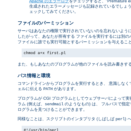
Apache のエラーログ
をチェックすると、"Premature 
生成されたエラーメッセージも記録されているでしょう。
ェックしてみてください。
ファイルのパーミッション
サーバはあなたの権限で実行されていないのを忘れないように
したがって、あなたが所有する ファイルを実行するには別の
ファイルに誰でも実行可能とするパーミッションを与えること
chmod a+x first.pl
また、もしあなたのプログラムが他のファイルを読み書きする
パス情報と環境
コマンドラインからプログラムを実行するとき、 意識しなく
ェルに伝える
があります。
PATH
プログラムが CGI プログラムとしてウェブサーバによって
ラム (例えば、
のようなもの) は、 フルパスで指
sendmail
ログラムを見つけることができます。
同様なことは、スクリプトのインタプリタ (しばしば
)
perl
#!/usr/bin/perl