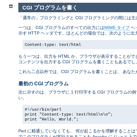
CGI プログラムを書く
「通常の」プログラミングと CGI プログラミングの間には
一つは、CGI プログラムのすべての出力には
MIME タイプ
ヘ
示す HTTP ヘッダです。ほとんどの場合では、次のように出
Content-type: text/html
もう一つは、出力を HTML か、ブラウザが表示することができ
コンテンツを出力する CGI プログラムを書くこともあるでし
これら二点以外では、CGI プログラムを書くことは、 あな
最初の CGI プログラム
次に示すのは、ブラウザに 1 行印字する CGI プログラムの
い。
#!/usr/bin/perl
print "Content-type: text/html\n\n";
print "Hello, World.";
Perl に精通していなくても、 何が起こるかを理解すること
でこのプログラムが実行されることを Apache に (シェル上で