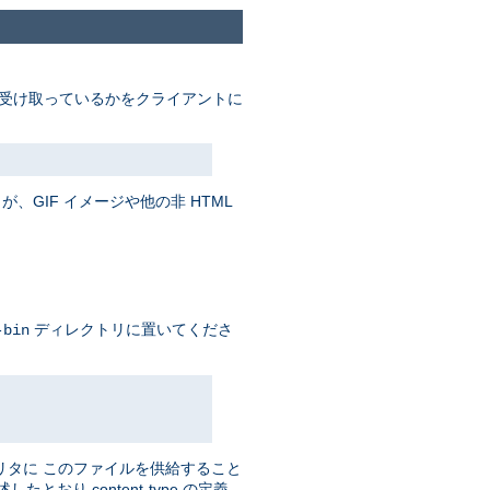
受け取っているかをクライアントに
、GIF イメージや他の非 HTML
ディレクトリに置いてくださ
-bin
リタに このファイルを供給すること
おり content-type の定義