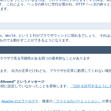
。 これにより、ヘッダの終りに空行が置かれ、HTTP ヘッダの終りと
ります。
という 1 行がブラウザウィンドに現れるでしょう。 それ
o, World.
なものでも動かすことができるようになります。
 ブラウザで見る可能性がある四つの基本的なことがあります:
します。 出力が正常だけれども、ブラウザが正常に処理してくれない場
。
 Allowed" というメッセージ
 を適切に設定していなかったことを意味します。
「CGI を許可するように A
。
Apache のエラーログ
と、後述の
「ファイルのパーミッション」
の章