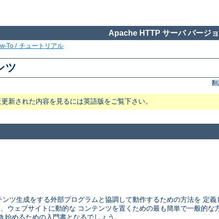
Apache HTTP サーバ バージョン
ow-To / チュートリアル
テンツ
翻
近更新された内容を見るには英語版をご覧下さい。
ウェブサーバが コンテンツ生成をする外部プログラムと協調して動作するための方法
CGI は、ウェブサイトに動的な コンテンツを置くための最も簡単で一般的
ラムを書き始めるための入門書となるでしょう。