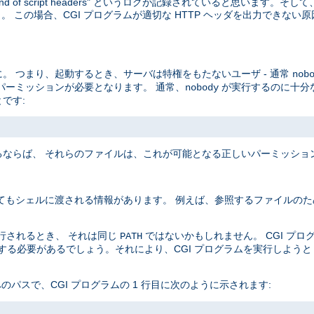
end of script headers" というログが記録されていると思います。
 この場合、CGI プログラムが適切な HTTP ヘッダを出力できない
。 つまり、起動するとき、サーバは特権をもたないユーザ - 通常
nob
パーミッションが必要となります。 通常、
が実行するのに十分
nobody
です:
ならば、 それらのファイルは、これが可能となる正しいパーミッショ
てもシェルに渡される情報があります。 例えば、参照するファイルのた
実行されるとき、 それは同じ
ではないかもしれません。 CGI プ
PATH
定する必要があるでしょう。それにより、CGI プログラムを実行しよう
 へのパスで、CGI プログラムの 1 行目に次のように示されます: