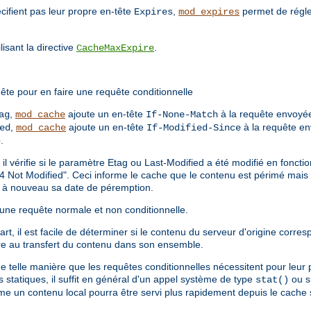
cifient pas leur propre en-tête
,
permet de régle
Expires
mod_expires
isant la directive
.
CacheMaxExpire
ête pour en faire une requête conditionnelle
,
ajoute un en-tête
à la requête envoyée
ag
mod_cache
If-None-Match
,
ajoute un en-tête
à la requête en
ed
mod_cache
If-Modified-Since
e
.
 il vérifie si le paramètre Etag ou Last-Modified a été modifié en fonct
4 Not Modified". Ceci informe le cache que le contenu est périmé mais en
ne à nouveau sa date de péremption.
 d'une requête normale et non conditionnelle.
t, il est facile de déterminer si le contenu du serveur d'origine corres
e au transfert du contenu dans son ensemble.
de telle manière que les requêtes conditionnelles nécessitent pour leur
statiques, il suffit en général d'un appel système de type
ou si
stat()
ême un contenu local pourra être servi plus rapidement depuis le cache s'