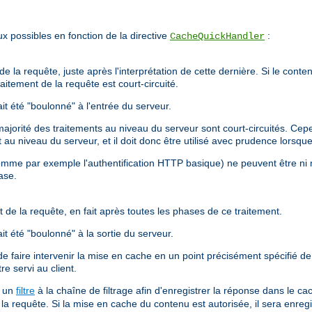
x possibles en fonction de la directive
:
CacheQuickHandler
e la requête, juste après l'interprétation de cette dernière. Si le conten
aitement de la requête est court-circuité.
t été "boulonné" à l'entrée du serveur.
orité des traitements au niveau du serveur sont court-circuités. Cepend
nt au niveau du serveur, et il doit donc être utilisé avec prudence lors
omme par exemple l'authentification HTTP basique) ne peuvent être ni 
ase.
 de la requête, en fait après toutes les phases de ce traitement.
t été "boulonné" à la sortie du serveur.
e faire intervenir la mise en cache en un point précisément spécifié de 
re servi au client.
a un
filtre
à la chaîne de filtrage afin d'enregistrer la réponse dans le c
la requête. Si la mise en cache du contenu est autorisée, il sera enreg