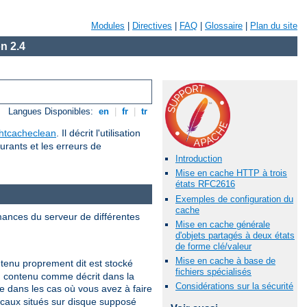
Modules
|
Directives
|
FAQ
|
Glossaire
|
Plan du site
n 2.4
Langues Disponibles:
en
|
fr
|
tr
htcacheclean
. Il décrit l'utilisation
urants et les erreurs de
Introduction
Mise en cache HTTP à trois
états RFC2616
Exemples de configuration du
cache
mances du serveur de différentes
Mise en cache générale
d'objets partagés à deux états
de forme clé/valeur
Mise en cache à base de
tenu proprement dit est stocké
fichiers spécialisés
du contenu comme décrit dans la
Considérations sur la sécurité
 dans les cas où vous avez à faire
ocaux situés sur disque supposé