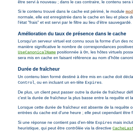
être servi à nouveau ; dans le cas contraire, le contenu sera 
Si le contenu trouvé dans le cache est périmé, le module
mod
normale, elle est enregistrée dans le cache en lieu et place 
l'état "frais" et est servi par le filtre au lieu d'être sauvegardé.
Amélioration du taux de présence dans le cache
Lorsqu'un serveur virtuel est connu sous la forme d'un des nom
manière significative le nombre de correspondances positives 
positionnée à
, les hôtes virtuels pos
UseCanonicalName
On
sera mis en cache en faisant référence au nom d'hôte canon
Durée de fraîcheur
Un contenu bien formé destiné à être mis en cache doit décl
, ou en incluant un en-tête
.
Control
Expires
De plus, un client peut passer outre la durée de fraîcheur déf
c'est la durée de fraîcheur la plus basse entre la requête et l
Lorsque cette durée de fraîcheur est absente de la requête o
entrées du cache est d'une heure ; elle peut cependant être f
Si une réponse ne contient pas d'en-tête
mais inclu
Expires
heuristique, qui peut être contrôlée via la directive
CacheLas