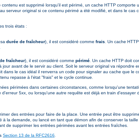
ù le contenu est supprimé lorsqu'il est périmé, un cache HTTP comport
serveur original si ce contenu périmé a été modifié, et dans le cas c
 trois états :
e sa
durée de fraîcheur
), il est considéré comme
frais
. Un cache HTTP 
.
de fraîcheur
), il est considéré comme
périmé
. Un cache HTTP doit cont
 à jour avant de le servir au client. Soit le serveur original va répondr
t dans le cas idéal il renverra un code pour signaler au cache que le con
enu repasse à l'état "frais" et le cycle continue.
ées périmées dans certaines circonstances, comme lorsqu'une tentativ
 d'erreur 5xx, ou lorsqu'une autre requête est déjà en train d'essayer 
upprimer des entrées pour faire de la place. Une entrée peut être supprim
isé à la demande, ou lancé en tant que démon afin de conserver la taill
ant de supprimer les entrées périmées avant les entrées fraîches.
la
Section 13 de la RFC2616
.