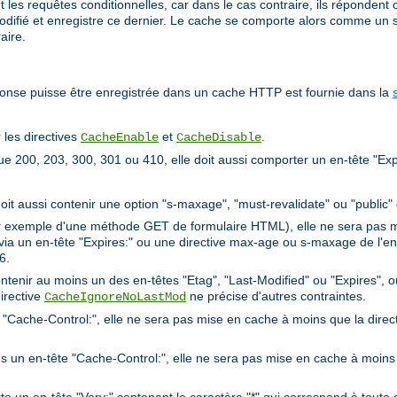
t les requêtes conditionnelles, car dans le cas contraire, ils répondent
difié et enregistre ce dernier. Le cache se comporte alors comme un s
aire.
ponse puisse être enregistrée dans un cache HTTP est fournie dans la
 les directives
et
.
CacheEnable
CacheDisable
e 200, 203, 300, 301 ou 410, elle doit aussi comporter un en-tête "Exp
 doit aussi contenir une option "s-maxage", "must-revalidate" ou "public"
ar exemple d'une méthode GET de formulaire HTML), elle ne sera pas m
n via un en-tête "Expires:" ou une directive max-age ou s-maxage de l'
6.
contenir au moins un des en-têtes "Etag", "Last-Modified" ou "Expires", 
irective
ne précise d'autres contraintes.
CacheIgnoreNoLastMod
te "Cache-Control:", elle ne sera pas mise en cache à moins que la direc
ns un en-tête "Cache-Control:", elle ne sera pas mise en cache à moins 
 un en-tête "Vary:" contenant le caractère "*" qui correspond à toute 