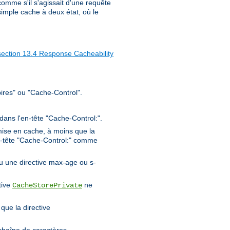
 comme s'il s'agissait d'une requête
imple cache à deux état, où le
section 13.4 Response Cacheability
ires" ou "Cache-Control".
 dans l'en-tête "Cache-Control:".
ise en cache, à moins que la
en-tête "Cache-Control:" comme
ou une directive max-age ou s-
tive
ne
CacheStorePrivate
que la directive
chaîne de caractères.