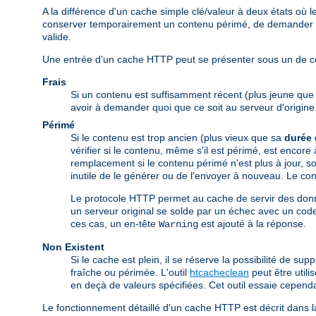
A la différence d'un cache simple clé/valeur à deux états o
conserver temporairement un contenu périmé, de demander au 
valide.
Une entrée d'un cache HTTP peut se présenter sous un de ces
Frais
Si un contenu est suffisamment récent (plus jeune qu
avoir à demander quoi que ce soit au serveur d'origine
Périmé
Si le contenu est trop ancien (plus vieux que sa
durée 
vérifier si le contenu, même s'il est périmé, est encore
remplacement si le contenu périmé n'est plus à jour, soi
inutile de le générer ou de l'envoyer à nouveau. Le cont
Le protocole HTTP permet au cache de servir des donn
un serveur original se solde par un échec avec un code
ces cas, un en-tête
est ajouté à la réponse.
Warning
Non Existent
Si le cache est plein, il se réserve la possibilité de s
fraîche ou périmée. L'outil
htcacheclean
peut être util
en deçà de valeurs spécifiées. Cet outil essaie cepend
Le fonctionnement détaillé d'un cache HTTP est décrit dans 