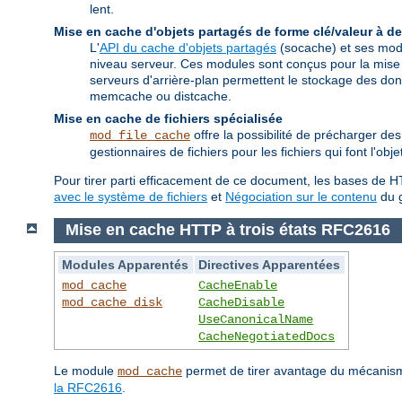
lent.
Mise en cache d'objets partagés de forme clé/valeur à de
L'
API du cache d'objets partagés
(socache) et ses modu
niveau serveur. Ces modules sont conçus pour la mise
serveurs d'arrière-plan permettent le stockage des 
memcache ou distcache.
Mise en cache de fichiers spécialisée
offre la possibilité de précharger d
mod_file_cache
gestionnaires de fichiers pour les fichiers qui font l'ob
Pour tirer parti efficacement de ce document, les bases de HT
avec le système de fichiers
et
Négociation sur le contenu
du g
Mise en cache HTTP à trois états RFC2616
Modules Apparentés
Directives Apparentées
mod_cache
CacheEnable
mod_cache_disk
CacheDisable
UseCanonicalName
CacheNegotiatedDocs
Le module
permet de tirer avantage du mécanisme
mod_cache
la RFC2616
.