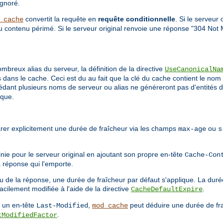
ignoré.
convertit la requête en
requête conditionnelle
. Si le serveur
_cache
du contenu périmé. Si le serveur original renvoie une réponse "304 Not 
breux alias du serveur, la définition de la directive
UseCanonicalNa
dans le cache. Ceci est du au fait que la clé du cache contient le nom 
sédant plusieurs noms de serveur ou alias ne généreront pas d'entités d
ique.
arer explicitement une durée de fraîcheur via les champs
ou
max-age
s
inie pour le serveur original en ajoutant son propre en-tête
Cache-Con
a réponse qui l'emporte.
u de la réponse, une durée de fraîcheur par défaut s'applique. La duré
acilement modifiée à l'aide de la directive
.
CacheDefaultExpire
t un en-tête
,
peut déduire une durée de fr
Last-Modified
mod_cache
.
tModifiedFactor