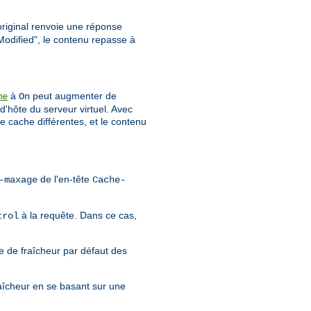
 original renvoie une réponse
Modified", le contenu repasse à
à
peut augmenter de
me
On
d'hôte du serveur virtuel. Avec
e cache différentes, et le contenu
de l'en-tête
-maxage
Cache-
à la requête. Dans ce cas,
trol
e de fraîcheur par défaut des
aîcheur en se basant sur une