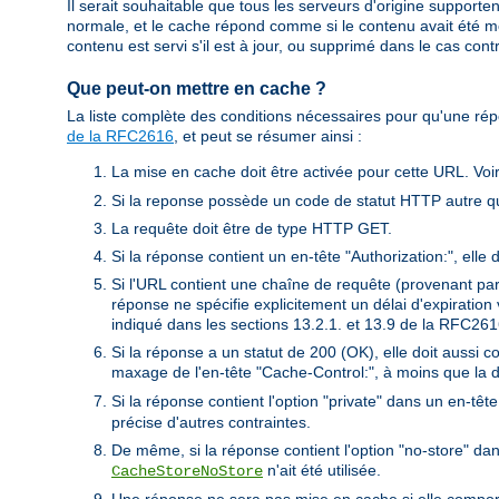
Il serait souhaitable que tous les serveurs d'origine supporten
normale, et le cache répond comme si le contenu avait été mo
contenu est servi s'il est à jour, ou supprimé dans le cas contr
Que peut-on mettre en cache ?
La liste complète des conditions nécessaires pour qu'une ré
de la RFC2616
, et peut se résumer ainsi :
La mise en cache doit être activée pour cette URL. Voir
Si la reponse possède un code de statut HTTP autre qu
La requête doit être de type HTTP GET.
Si la réponse contient un en-tête "Authorization:", elle
Si l'URL contient une chaîne de requête (provenant p
réponse ne spécifie explicitement un délai d'expiratio
indiqué dans les sections 13.2.1. et 13.9 de la RFC261
Si la réponse a un statut de 200 (OK), elle doit aussi 
maxage de l'en-tête "Cache-Control:", à moins que la d
Si la réponse contient l'option "private" dans un en-tê
précise d'autres contraintes.
De même, si la réponse contient l'option "no-store" da
n'ait été utilisée.
CacheStoreNoStore
Une réponse ne sera pas mise en cache si elle comporte