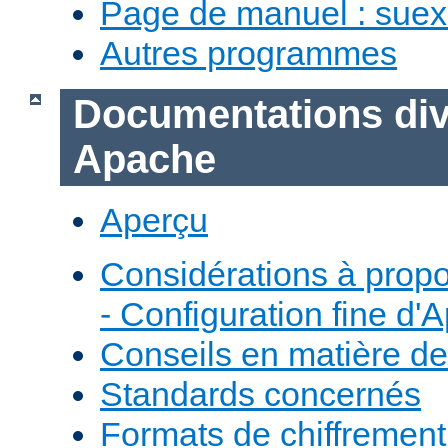
Page de manuel : sue
Autres programmes
Documentations div
Apache
Aperçu
Considérations à prop
- Configuration fine d'
Conseils en matière de
Standards concernés
Formats de chiffremen