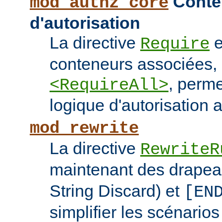
Conten
mod_authz_core
d'autorisation
La directive
e
Require
conteneurs associées
, perme
<RequireAll>
logique d'autorisation 
mod_rewrite
La directive
RewriteR
maintenant des drape
String Discard) et
[EN
simplifier les scénarios