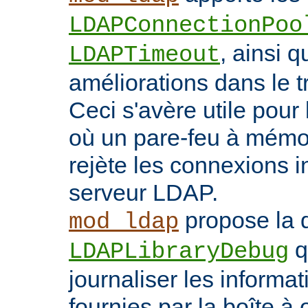
LDAPConnectionPoo
, ainsi q
LDAPTimeout
améliorations dans le t
Ceci s'avère utile pour 
où un pare-feu à mémoir
rejète les connexions i
serveur LDAP.
propose la d
mod_ldap
q
LDAPLibraryDebug
journaliser les inform
fournies par la boîte à 