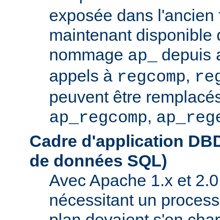
exposée dans l'ancien f
maintenant disponible 
nommage
depuis
ap_
appels à
,
regcomp
re
peuvent être remplacés
,
ap_regcomp
ap_reg
Cadre d'application DB
de données SQL)
Avec Apache 1.x et 2.0
nécessitant un process
plan devaient s'en ch