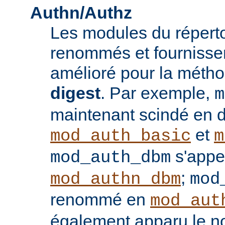
Authn/Authz
Les modules du réperto
renommés et fournisse
amélioré pour la méthod
digest
. Par exemple,
m
maintenant scindé en 
et
mod_auth_basic
m
s'appe
mod_auth_dbm
;
mod_authn_dbm
mod
renommé en
mod_aut
également apparu le 