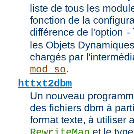
liste de tous les modu
fonction de la configura
différence de l'option
-
les Objets Dynamique
chargés par l'interméd
.
mod_so
httxt2dbm
Un nouveau programme
des fichiers dbm à part
format texte, à utiliser 
et le typ
RewriteMap