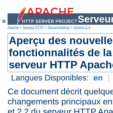
Serveu
Apache
>
Serveur HTTP
>
Documentation
>
Version 2.4
Aperçu des nouvelle
fonctionnalités de la
serveur HTTP Apach
Langues Disponibles:
en
|
Ce document décrit quelqu
changements principaux ent
et 2.2 du serveur HTTP Apa