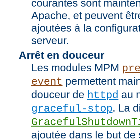
courantes sont mainten
Apache, et peuvent êtr
ajoutées à la configura
serveur.
Arrêt en douceur
Les modules MPM
pr
permettent maint
event
douceur de
au m
httpd
. La d
graceful-stop
GracefulShutdownT
ajoutée dans le but de 