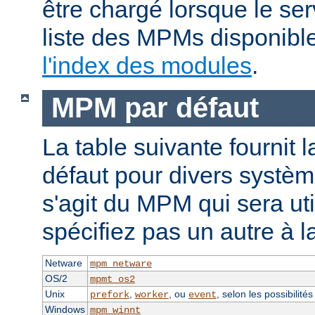
être chargé lorsque le se
liste des MPMs disponible
l'index des modules
.
MPM par défaut
La table suivante fournit 
défaut pour divers système
s'agit du MPM qui sera uti
spécifiez pas un autre à l
Netware
mpm_netware
OS/2
mpmt_os2
Unix
,
, ou
, selon les possibilité
prefork
worker
event
Windows
mpm_winnt