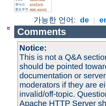
유닉스
prefork
윈도우즈
mpm_winnt
가능한 언어:
de
|
e
Comments
Notice:
This is not a Q&A sect
should be pointed towar
documentation or serve
moderators if they are 
invalid/off-topic. Quest
Apache HTTP Server shou