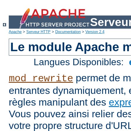
Serveu
Apache
>
Serveur HTTP
>
Documentation
>
Version 2.4
Le module Apache m
Langues Disponibles:
permet de mo
mod_rewrite
entrantes dynamiquement, e
règles manipulant des
expr
Vous pouvez ainsi relier de
votre propre structure d'U