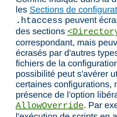
les
Sections de configura
peuvent écras
.htaccess
des sections
<Director
correspondant, mais peu
écrasés par d'autres type
fichiers de la configuratio
possibilité peut s'avérer u
certaines configurations
présence de l'option libér
. Par ex
AllowOverride
l'exécution de scripts en a