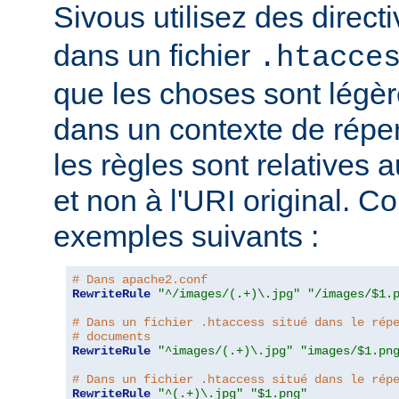
Sivous utilisez des direct
dans un fichier
.htacce
que les choses sont légèr
dans un contexte de répert
les règles sont relatives a
et non à l'URI original. C
exemples suivants :
# Dans apache2.conf
RewriteRule
"^/images/(.+)\.jpg"
"/images/$1.
# Dans un fichier .htaccess situé dans le rép
# documents
RewriteRule
"^images/(.+)\.jpg"
"images/$1.pn
# Dans un fichier .htaccess situé dans le rép
RewriteRule
"^(.+)\.jpg"
"$1.png"