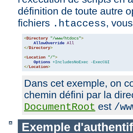
définition de toute autre 
fichiers
, vous
.htaccess
<
Directory
"/www/htdocs"
>
AllowOverride
All
</
Directory
>
<
Location
"/"
>
Options
+IncludesNoExec
-ExecCGI
</
Location
>
Dans cet exemple, on co
chemin défini par la dire
est
DocumentRoot
/ww
Exemple d'authentif