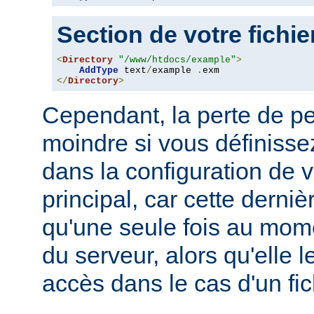
Section de votre fichi
<
Directory
"/www/htdocs/example"
>
AddType
 text
/
example 
.
</
Directory
>
Cependant, la perte de p
moindre si vous définissez
dans la configuration de v
principal, car cette derni
qu'une seule fois au mo
du serveur, alors qu'elle 
accès dans le cas d'un fi