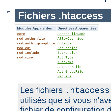
Fichiers .htaccess
Modules Apparentés
Directives Apparentées
core
AccessFileName
mod_authn_file
AllowOverride
mod_authz_groupfile
Options
mod_cgi
AddHandler
mod_include
SetHandler
mod_mime
AuthType
AuthName
AuthUserFile
AuthGroupFile
Require
Les fichiers
.htaccess
utilisés que si vous n'a
fichier de configuration 