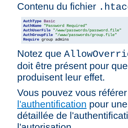
Contenu du fichier
.htac
AuthType
Basic
AuthName
"Password Required"
AuthUserFile
"/www/passwords/password.file"
AuthGroupFile
"/www/passwords/group.file"
Require
 group admins
Notez que
AllowOverri
doit être présent pour que
produisent leur effet.
Vous pouvez vous référe
l'authentification
pour une 
détaillée de l'authentificat
l'autorisation.