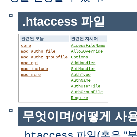
.htaccess 파일
관련된 모듈
관련된 지시어
core
AccessFileName
mod_authn_file
AllowOverride
mod_authz_groupfile
Options
mod_cgi
AddHandler
mod_include
SetHandler
mod_mime
AuthType
AuthName
AuthUserFile
AuthGroupFile
Require
무엇이며/어떻게 사
파일(혹은 "분
.htaccess