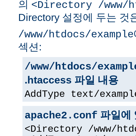
의
<Directory /www/h
Directory 설정에 두는 
/www/htdocs/example
섹션:
/www/htdocs/exampl
.htaccess 파일 내용
AddType text/exampl
파일에 
apache2.conf
<Directory /www/htd