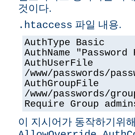
것이다.
파일 내용.
.htaccess
AuthType Basic
AuthName "Password 
AuthUserFile
/www/passwords/pass
AuthGroupFile
/www/passwords/grou
Require Group admin
이 지시어가 동작하기위
AllowOverride AuthC