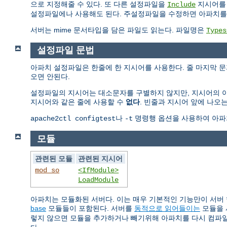
으로 지정해줄 수 있다. 또 다른 설정파일을
지시어를 
Include
설정파일에나 사용해도 된다. 주설정파일을 수정하면 아파치를
서버는 mime 문서타입을 담은 파일도 읽는다. 파일명은
Types
설정파일 문법
아파치 설정파일은 한줄에 한 지시어를 사용한다. 줄 마지막 문자
오면 안된다.
설정파일의 지시어는 대소문자를 구별하지 않지만, 지시어의 아
지시어와 같은 줄에 사용할 수
없다
. 빈줄과 지시어 앞에 나오는
나
명령행 옵션을 사용하여 아파
apache2ctl configtest
-t
모듈
관련된 모듈
관련된 지시어
mod_so
<IfModule>
LoadModule
아파치는 모듈화된 서버다. 이는 매우 기본적인 기능만이 서버
base
모듈들이 포함된다. 서버를
동적으로 읽어들이는
모듈을 
렇지 않으면 모듈을 추가하거나 빼기위해 아파치를 다시 컴파일