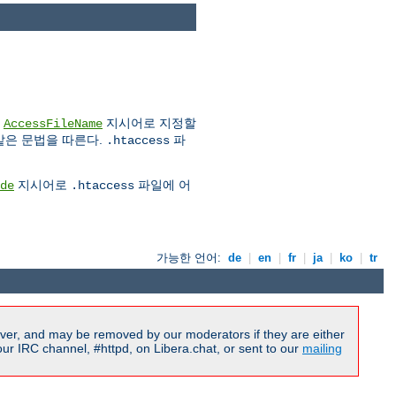
은
지시어로 지정할
AccessFileName
은 문법을 따른다.
파
.htaccess
지시어로
파일에 어
de
.htaccess
가능한 언어:
de
|
en
|
fr
|
ja
|
ko
|
tr
ver, and may be removed by our moderators if they are either
r IRC channel, #httpd, on Libera.chat, or sent to our
mailing