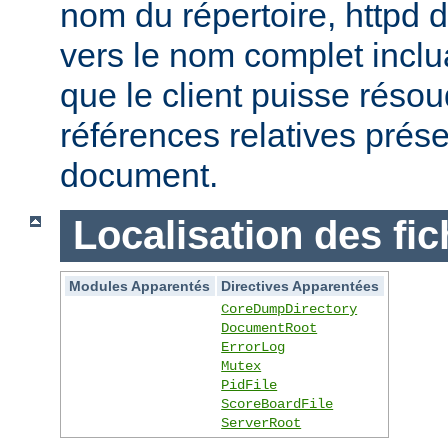
nom du répertoire, httpd do
vers le nom complet inclua
que le client puisse réso
références relatives prés
document.
Localisation des fic
Modules Apparentés
Directives Apparentées
CoreDumpDirectory
DocumentRoot
ErrorLog
Mutex
PidFile
ScoreBoardFile
ServerRoot