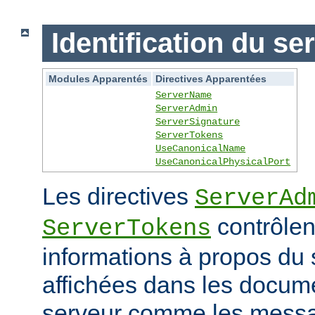
Identification du se
Modules Apparentés
Directives Apparentées
ServerName
ServerAdmin
ServerSignature
ServerTokens
UseCanonicalName
UseCanonicalPhysicalPort
Les directives
ServerAd
contrôlen
ServerTokens
informations à propos du 
affichées dans les docum
serveur comme les messag