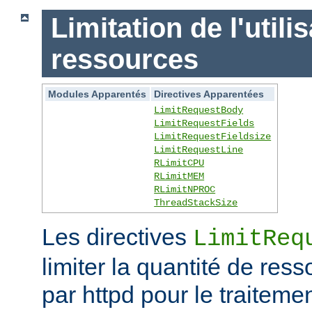
Limitation de l'utili
ressources
Modules Apparentés
Directives Apparentées
LimitRequestBody
LimitRequestFields
LimitRequestFieldsize
LimitRequestLine
RLimitCPU
RLimitMEM
RLimitNPROC
ThreadStackSize
Les directives
LimitReq
limiter la quantité de r
par httpd pour le traitem