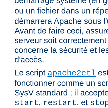
démarrage système (en g
ou un fichier dans un rép
démarrera Apache sous l'ut
Avant de faire ceci, assu
serveur soit correctement
concerne la sécurité et les
d'accès.
Le script
est
apache2ctl
fonctionner comme un scrip
SysV standard ; il accept
,
, et
start
restart
sto