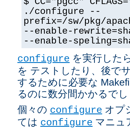
$ CC="pgcc" CFLAGS=
./configure --
prefix=/sw/pkg/apac
--enable-rewrite=sh
--enable-speling=sh
を実行した
configure
を テストしたり、後で
するために必要な Makef
るのに数分間かかるでし
個々の
オプ
configure
ては
マニュ
configure