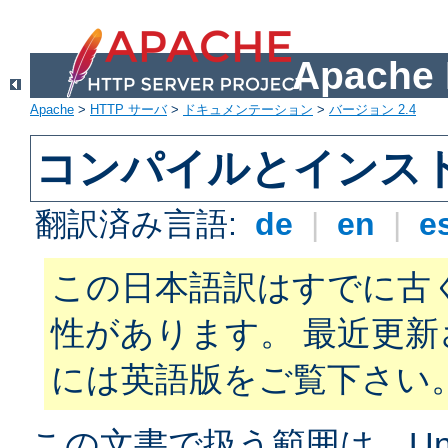
Apach
Apache
>
HTTP サーバ
>
ドキュメンテーション
>
バージョン 2.4
コンパイルとインス
翻訳済み言語:
de
|
en
|
e
この日本語訳はすでに古
性があります。 最近更
には英語版をご覧下さい
この文書で扱う範囲は、Unix