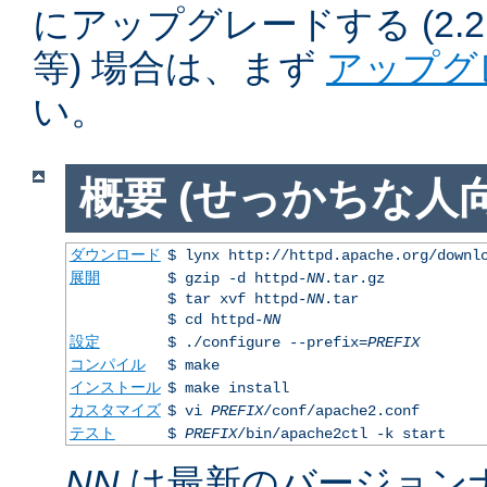
にアップグレードする (2.2.50
等) 場合は、まず
アップグ
い。
概要 (せっかちな人向
ダウンロード
$ lynx http://httpd.apache.org/downl
展開
$ gzip -d httpd-
NN
.tar.gz
$ tar xvf httpd-
NN
.tar
$ cd httpd-
NN
設定
$ ./configure --prefix=
PREFIX
コンパイル
$ make
インストール
$ make install
カスタマイズ
$ vi
PREFIX
/conf/apache2.conf
テスト
$
PREFIX
/bin/apache2ctl -k start
NN
は最新のバージョン