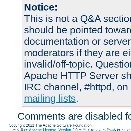
Notice:
This is not a Q&A sect
should be pointed towar
documentation or serve
moderators if they are 
invalid/off-topic. Quest
Apache HTTP Server shou
IRC channel, #httpd, on 
mailing lists
.
Comments are disabled fo
Copyright 2021 The Apache Software Foundation.
この文書は
Apache License, Version 2.0
のライセンスで提供されていま