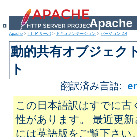
Apach
Apache
>
HTTP サーバ
>
ドキュメンテーション
>
バージョン 2.4
動的共有オブジェクト 
ト
翻訳済み言語:
e
この日本語訳はすでに古
性があります。 最近更
には英語版をご覧下さい