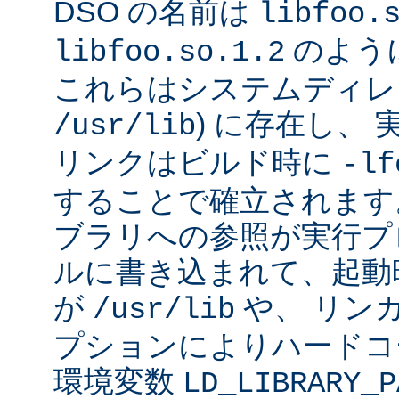
DSO の名前は
libfoo.
のよう
libfoo.so.1.2
これらはシステムディレク
) に存在し、
/usr/lib
リンクはビルド時に
-lf
することで確立されます
ブラリへの参照が実行プ
ルに書き込まれて、起動時に
が
や、 リン
/usr/lib
プションによりハードコ
環境変数
LD_LIBRARY_P