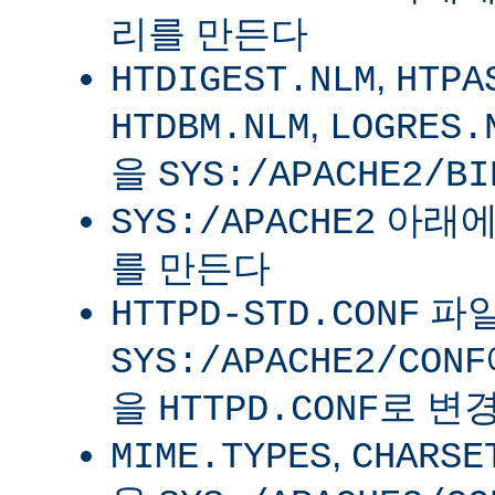
리를 만든다
,
HTDIGEST.NLM
HTPA
,
HTDBM.NLM
LOGRES.
을
SYS:/APACHE2/BI
아래
SYS:/APACHE2
를 만든다
파
HTTPD-STD.CONF
SYS:/APACHE2/CONF
을
로 변
HTTPD.CONF
,
MIME.TYPES
CHARSE