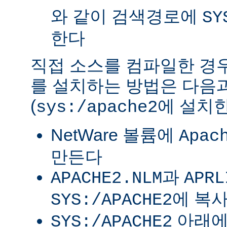
와 같이 검색경로에
SY
한다
직접 소스를 컴파일한 경우 
를 설치하는 방법은 다음
(
에 설치한
sys:/apache2
NetWare 볼륨에
Apac
만든다
과
APACHE2.NLM
APRL
에 복
SYS:/APACHE2
아래
SYS:/APACHE2