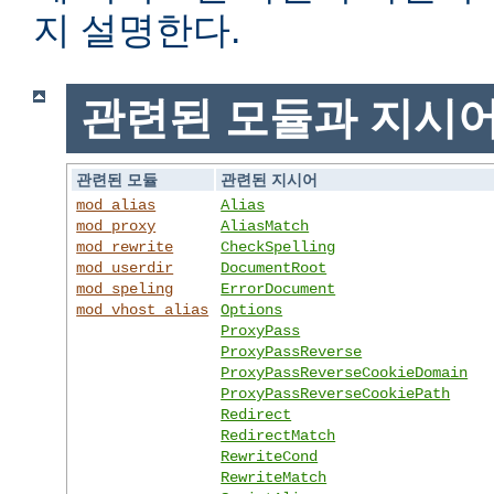
지 설명한다.
관련된 모듈과 지시
관련된 모듈
관련된 지시어
mod_alias
Alias
mod_proxy
AliasMatch
mod_rewrite
CheckSpelling
mod_userdir
DocumentRoot
mod_speling
ErrorDocument
mod_vhost_alias
Options
ProxyPass
ProxyPassReverse
ProxyPassReverseCookieDomain
ProxyPassReverseCookiePath
Redirect
RedirectMatch
RewriteCond
RewriteMatch