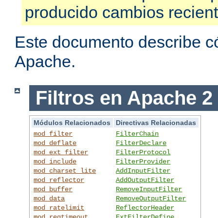
producido cambios recien
Este documento describe có
Apache.
Filtros en Apache 2
Módulos Relacionados
Directivas Relacionadas
mod_filter
FilterChain
mod_deflate
FilterDeclare
mod_ext_filter
FilterProtocol
mod_include
FilterProvider
mod_charset_lite
AddInputFilter
mod_reflector
AddOutputFilter
mod_buffer
RemoveInputFilter
mod_data
RemoveOutputFilter
mod_ratelimit
ReflectorHeader
mod_reqtimeout
ExtFilterDefine