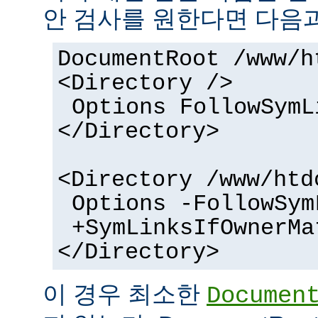
안 검사를 원한다면 다음과
DocumentRoot /www/h
<Directory />
Options FollowSymL
</Directory>
<Directory /www/htd
Options -FollowSym
+SymLinksIfOwnerMa
</Directory>
이 경우 최소한
Documen