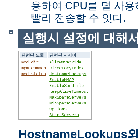
용하여 CPU를 덜 사용
빨리 전송할 수 잇다.
실행시 설정에 대해
관련된 모듈
관련된 지시어
mod_dir
AllowOverride
mpm_common
DirectoryIndex
mod_status
HostnameLookups
EnableMMAP
EnableSendfile
KeepAliveTimeout
MaxSpareServers
MinSpareServers
Options
StartServers
HostnameLookups