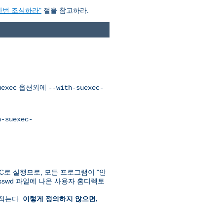
한번 조심하라"
절을 참고하라.
옵션외에
uexec
--with-suexec-
h-suexec-
C로 실행므로, 모든 프로그램이 "안
passwd 파일에 나온 사용자 홈디렉토
 적는다.
이렇게 정의하지 않으면,