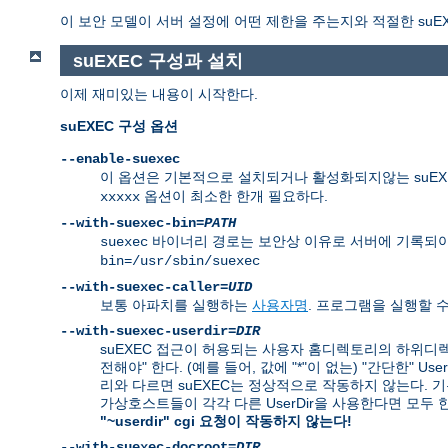
이 보안 모델이 서버 설정에 어떤 제한을 주는지와 적절한 suE
suEXEC 구성과 설치
이제 재미있는 내용이 시작한다.
suEXEC 구성 옵션
--enable-suexec
이 옵션은 기본적으로 설치되거나 활성화되지않는 suEXE
옵션이 최소한 한개 필요하다.
xxxxx
--with-suexec-bin=
PATH
바이너리 경로는 보안상 이유로 서버에 기록되야
suexec
bin=/usr/sbin/suexec
--with-suexec-caller=
UID
보통 아파치를 실행하는
사용자명
. 프로그램을 실행할 
--with-suexec-userdir=
DIR
suEXEC 접근이 허용되는 사용자 홈디렉토리의 하위디렉
전해야" 한다. (예를 들어, 값에 "*"이 없는) "간단한" 
리와 다르면 suEXEC는 정상적으로 작동하지 않는다. 기본값은
가상호스트들이 각각 다른 UserDir을 사용한다면 모두
"~userdir" cgi 요청이 작동하지 않는다!
--with-suexec-docroot=
DIR