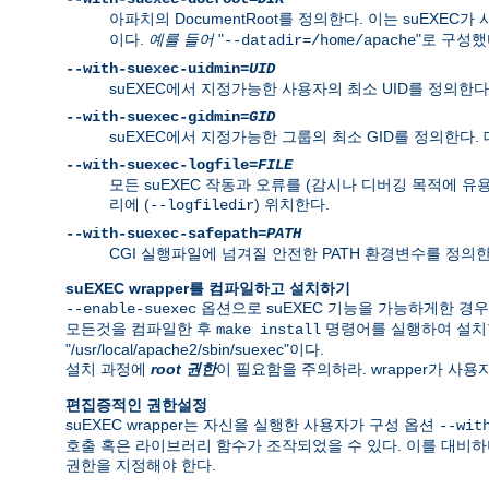
아파치의 DocumentRoot를 정의한다. 이는 suEXEC가
이다.
예를 들어
"
"로 구성했다
--datadir=/home/apache
--with-suexec-uidmin=
UID
suEXEC에서 지정가능한 사용자의 최소 UID를 정의한다.
--with-suexec-gidmin=
GID
suEXEC에서 지정가능한 그룹의 최소 GID를 정의한다.
--with-suexec-logfile=
FILE
모든 suEXEC 작동과 오류를 (감시나 디버깅 목적에 유
리에 (
) 위치한다.
--logfiledir
--with-suexec-safepath=
PATH
CGI 실행파일에 넘겨질 안전한 PATH 환경변수를 정의한다. 기본값은 
suEXEC wrapper를 컴파일하고 설치하기
옵션으로 suEXEC 기능을 가능하게한 경
--enable-suexec
모든것을 컴파일한 후
명령어를 실행하여 설치
make install
"/usr/local/apache2/sbin/suexec"이다.
설치 과정에
root 권한
이 필요함을 주의하라. wrapper가 사
편집증적인 권한설정
suEXEC wrapper는 자신을 실행한 사용자가 구성 옵션
--wit
호출 혹은 라이브러리 함수가 조작되었을 수 있다. 이를 대비하
권한을 지정해야 한다.