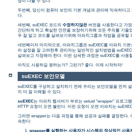
정이 다를 수 있다.
두번째, 당신이 컴퓨터 보안의 기본 개념과 관리에 익숙하다고
다.
세번째, suEXEC 코드의
수정하지않은
버전을 사용한다고 가정한
간단하게 하고 확실한 안전을 보장하기위해 모든 주의를 기울였다
우 잘 알고 코드를 살펴보기위해 아파치그룹과 작업을 공유할 
네번째이자 마지막으로, 아파치그룹은 suEXEC를 아파치 기
러 설정을 잘 고려한후 관리자는 일반적인 설치방법을 suEXEC
살펴보고 지정해야 한다. 이런 상세한 과정은 suEXEC를 사
아직도 사용하길 원하는가? 그런가? 좋다. 이제 시작하자!
suEXEC 보안모델
suEXEC를 구성하고 설치하기 전에 우리는 보안모델을 먼저 설
지 더 잘 이해할 수 있다.
suEXEC
는 아파치 웹서버가 부르는 setuid "wrapper" 프로
HTTP 요청이 오면 불린다. 이런 요청이 오면 아파치는 suEX
그러면 wrapper는 다음 과정을 통해 성공과 실패를 결정한
속한다:
wrapper를 실행하는 사용자가 시스템의 정상적인 사용