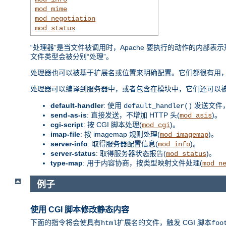
mod_mime
mod_negotiation
mod_status
“处理器”是当文件被调用时，Apache 要执行的动作的内
文件类型会被分别“处理”。
处理器也可以被基于扩展名或位置来明确配置。它们都很有用，
处理器可以编译到服务器中，或者包含在模块中，它们还可以
default-handler
: 使用
发送文件
default_handler()
send-as-is
: 直接发送，不增加 HTTP 头(
)。
mod_asis
cgi-script
: 按 CGI 脚本处理(
)。
mod_cgi
imap-file
: 按 imagemap 规则处理(
)。
mod_imagemap
server-info
: 取得服务器配置信息(
)。
mod_info
server-status
: 取得服务器状态报告(
)。
mod_status
type-map
: 用于内容协商，按类型映射文件处理(
mod_n
例子
使用 CGI 脚本修改静态内容
下面的指令将会使具有
扩展名的文件，触发 CGI 脚本
html
foo