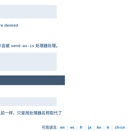
 desired.
件会被
处理器处理。
send-as-is
以前一样，只是用处理器名称取代了
可用语言:
en
|
es
|
fr
|
ja
|
ko
|
tr
|
zh-cn