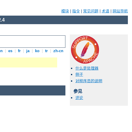
模块
|
指令
|
常见问题
|
术语
|
网站导航
.4
en
|
es
|
fr
|
ja
|
ko
|
tr
|
zh-cn
什么是处理器
例子
对程序员的说明
参见
评论